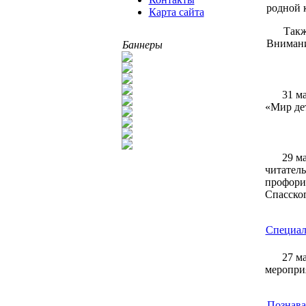
родной 
Карта сайта
Такж
Внимани
Баннеры
31 м
«Мир де
29 м
читатель
профори
Спасско
Специал
27 м
меропри
Познава