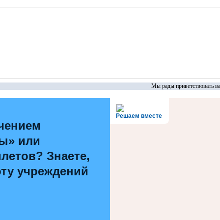
Мы рады приветствовать вас 
Решаем вместе
чением
ы» или
летов? Знаете,
оту учреждений