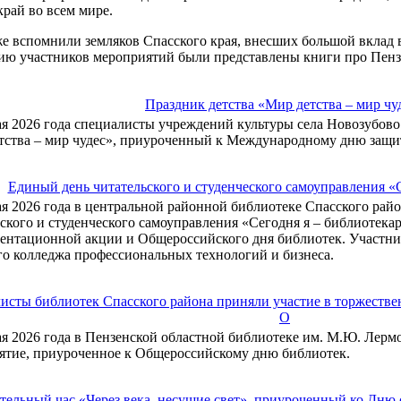
край во всем мире.
е вспомнили земляков Спасского края, внесших большой вклад в
ю участников мероприятий были представлены книги про Пензе
Праздник детства «Мир детства – мир чу
ая 2026 года специалисты учреждений культуры села Новозубово
тства – мир чудес», приуроченный к Международному дню защи
Единый день читательского и студенческого самоуправления «
ая 2026 года в центральной районной библиотеке Спасского ра
ского и студенческого самоуправления «Сегодня я – библиотека
ентационной акции и Общероссийского дня библиотек. Участни
го колледжа профессиональных технологий и бизнеса.
исты библиотек Спасского района приняли участие в торжеств
О
ая 2026 года в Пензенской областной библиотеке им. М.Ю. Лерм
ятие, приуроченное к Общероссийскому дню библиотек.
тельный час «Через века, несущие свет», приуроченный ко Дню 