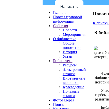
Написать
Главная
Новост
Портал правовой
информации
К списку
События
Новости
В библ
Мероприятия
О библиотеке
Общие
положения
История
дате в б
Устав
истории
Библиотека
Ресурсы
Электронный
4 фе
каталог
библиот
Виртуальные
истории
выставки
Краеведение
Учас
Полезные
гербом,
ссылки
развития
Фотогалерея
Поиск
Библ
Контакты