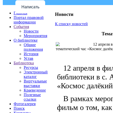
Написать
Главная
Новости
Портал правовой
информации
К списку новостей
События
Новости
Тема
Мероприятия
О библиотеке
12 апреля в
Общие
тематический час «Космос далё
положения
История
Устав
Библиотека
12 апреля в ф
Ресурсы
Электронный
библиотеки в с.
каталог
Виртуальные
«Космос далёкий
выставки
Краеведение
Полезные
В рамках меро
ссылки
Фотогалерея
фильм о том, как
Поиск
Контакты