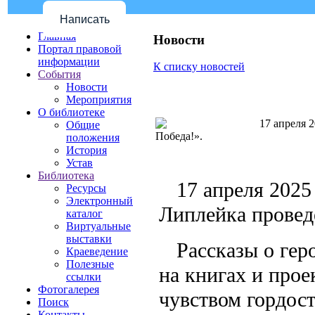
Написать
Главная
Новости
Портал правовой
информации
К списку новостей
События
Новости
Мероприятия
О библиотеке
17 апреля 2
Общие
Победа!».
положения
История
Устав
Библиотека
17 апреля 2025
Ресурсы
Электронный
Липлейка провед
каталог
Виртуальные
выставки
Рассказы о гер
Краеведение
Полезные
на книгах и прое
ссылки
Фотогалерея
чувством гордос
Поиск
Контакты