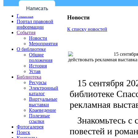
Написать
Главная
Новости
Портал правовой
информации
К списку новостей
События
Новости
Мероприятия
О библиотеке
15 сентября
Общие
действовать рекламная выставк
положения
История
Устав
Библиотека
15 сентября 20
Ресурсы
Электронный
библиотеке Спасс
каталог
Виртуальные
рекламная выста
выставки
Краеведение
Полезные
Знакомьтесь с 
ссылки
Фотогалерея
повестей и рома
Поиск
Контакты