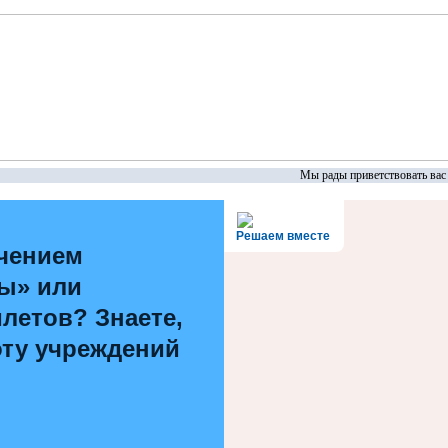
Мы рады приветствовать вас н
Решаем вместе
чением
ы» или
летов? Знаете,
оту учреждений