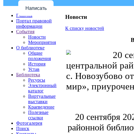
Написать
Главная
Новости
Портал правовой
информации
К списку новостей
События
Новости
В
Мероприятия
О библиотеке
20 се
Общие
положения
центральной рай
История
Устав
с. Новозубово о
Библиотека
Ресурсы
мир», приуроче
Электронный
каталог
Виртуальные
выставки
Краеведение
Полезные
20 сентября 20
ссылки
Фотогалерея
районной библиот
Поиск
Контакты